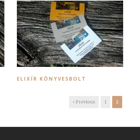
ELIXÍR KÖNYVESBOLT
‹ Previous
1
2