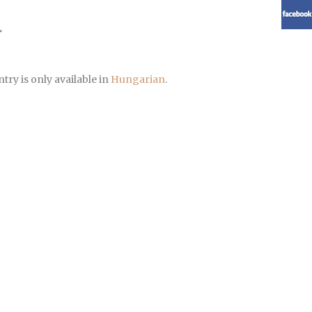
ntry is only available in
Hungarian
.