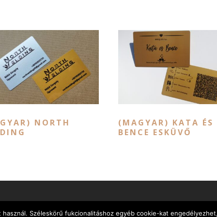
GYAR) NORTH
(MAGYAR) KATA ÉS
DING
BENCE ESKÜVŐ
sznál. Széleskörű fukcionalitáshoz egyéb cookie-kat engedélyezhet, a