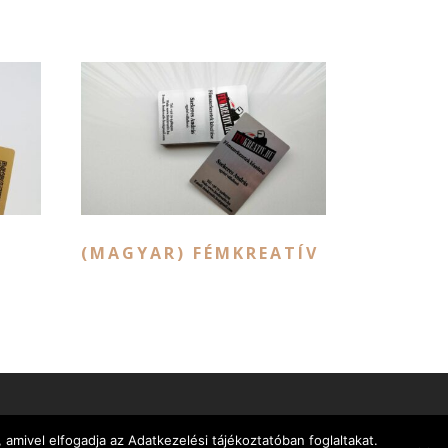
(MAGYAR) FÉMKREATÍV
mivel elfogadja az Adatkezelési tájékoztatóban foglaltakat.