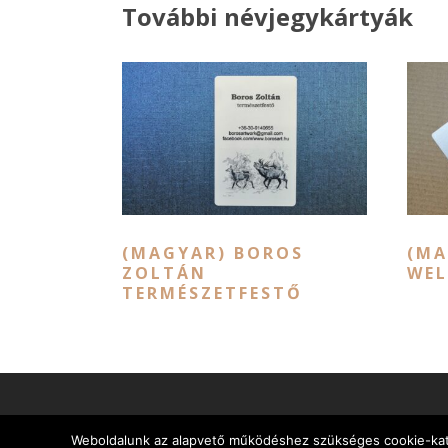
További névjegykártyák
(MAGYAR) BOROS
(MA
ZOLTÁN
WEL
TERMÉSZETFESTŐ
Weboldalunk az alapvető működéshez szükséges cookie-kat ha