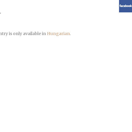
ntry is only available in
Hungarian
.